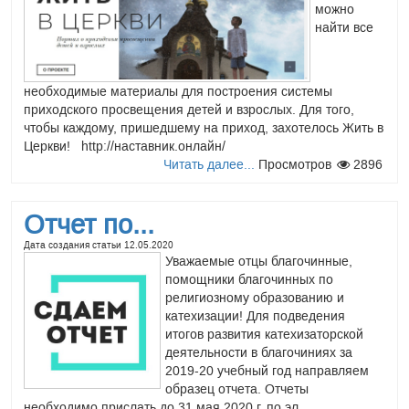
Читать далее...
Просмотров
25976
можно
найти все
Конспекты лекций для
слушателей...
необходимые материалы для построения системы
приходского просвещения детей и взрослых. Для того,
Дата создания статьи
30.09.2016
чтобы каждому, пришедшему на приход, захотелось Жить в
Конспекты
Церкви! http://наставник.онлайн/
лекций по курсам
Читать далее...
Просмотров
2896
"Введение в
Ветхий Завет",
"Новый Завет",
Отчет по...
"Православный
катехизис" и др.
Дата создания статьи
12.05.2020
Уважаемые отцы благочинные,
http://armih.ru/kateh/konspekt
помощники благочинных по
Читать далее...
Просмотров
3357
религиозному образованию и
катехизации! Для подведения
итогов развития катехизаторской
Катехизические листовки
деятельности в благочиниях за
(буклеты о...
2019-20 учебный год направляем
образец отчета. Отчеты
Дата создания статьи
30.09.2016
необходимо прислать до 31 мая 2020 г. по эл.