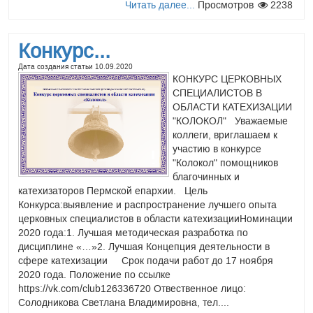
Читать далее...
Просмотров
2238
Миссионерским отделом
и Отделом религиозного
образования и катехизации
Конкурс...
Московской епархии совместно
подготовлено к печати для
Дата создания статьи
10.09.2020
КОНКУРС ЦЕРКОВНЫХ
распространения на приходах
СПЕЦИАЛИСТОВ В
Московской епархии второе
ОБЛАСТИ КАТЕХИЗАЦИИ
дополненное и переработанное
"КОЛОКОЛ" Уважаемые
издание книги «Организация просветительской
коллеги, вриглашаем к
деятельности на приходах Московской епархии»,
участию в конкурсе
сообщает официальный сайт миссионерского отдела
"Колокол" помощников
Московской епархии. Данный сборник был составлен для
благочинных и
помощи благочинным церковных округов, настоятелям,
катехизаторов Пермской епархии. Цель
сотрудникам епархиальных отделов, катехизаторам-
Конкурса:выявление и распространение лучшего опыта
миссионерам и всем, кто занимается просветительской
церковных специалистов в области катехизацииНоминации
деятельностью на приходах и в благочиниях.
2020 года:1. Лучшая методическая разработка по
Составителями описаны основные направления
дисциплине «…»2. Лучшая Концепция деятельности в
просветительской деятельности, рекомендуемые для
сфере катехизации Срок подачи работ до 17 ноября
развития на приходах, а также собраны полезные
2020 года. Положение по ссылке
справочные материалы. Скачать методические указания в
https://vk.com/club126336720 Отвественное лицо:
формате .PDF...
Солодникова Светлана Владимировна, тел....
Читать далее...
Просмотров
2651