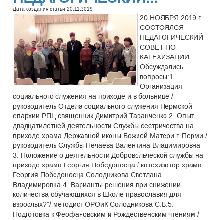
Дата создания статьи
20.11.2019
20 НОЯБРЯ 2019 г.
СОСТОЯЛСЯ
ПЕДАГОГИЧЕСКИЙ
СОВЕТ ПО
КАТЕХИЗАЦИИ
Обсуждались
вопросы:1.
Организация
социального служения на приходе и в больнице /
руководитель Отдела социального служения Пермской
епархии РПЦ священник Димитрий Таранченко 2. Опыт
двадцатилетней деятельности Службы сестричества на
приходе храма Державной иконы Божией Матери г. Перми /
руководитель Службы Нечаева Валентина Владимировна
3. Положение о деятельности Добровольческой службы на
приходе храма Георгия Победоносца / катехизатор храма
Георгия Победоносца Солодникова Светлана
Владимировна 4. Варианты решения при снижении
количества обучающихся в Школе православия для
взрослых?"/ методист ОРОиК Солодникова С.В.5.
Подготовка к Феофановским и Рождественским чтениям /