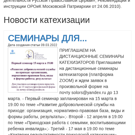
деятельности Русской Православной Церкви», Рекомендации и
Краевые и муниципальные документы:
благочинных и помощников
инструкции ОРОиК Московской Патриархии от 24.06.2010).
настоятелей храмов по
Ссылка
катехизации. На встрече
Новости катехизации
на Соглашение о сотрудничестве Министерства
были представлены
образования Пермского края и религиозной организации
успешные приходские
проекы в сфере просвещения взрослых; был проведен
«Пермская Епархия Русской Православной Церкви»
СЕМИНАРЫ ДЛЯ...
экскурс об основных докуменах Русской Православной
(Московский Патриархат) от 1 сентября 2014 года
Церкви, которые регламентируют приходское просвещение
Дата создания статьи
09.03.2022
ПРИГЛАШАЕМ НА
взрослых; были рассмотрены группы педагогических
ДИСТАНЦИОННЫЕ СЕМИНАРЫ
приемов, помогающих приходскому педагогу повысить
КАТЕХИЗАТОРОВ Приглашаем
интерес слушателей к обучению; были изучены
на дистанционные семинары
возможности единого учебно-методического комплекса для
катехизаторов (платформа
приходских занятий с подростками 14–17 лет «Жизнь с
ZOOM) и ждем заявок в
Евангелием» (авторы ЕУМК: Д. Д. Кочкина, А. В. Ракушин,
произвольной форме на
А. Д. Мамаева; общая редакция иеромонаха Геннадия...
почту solors@yandex.ru до 13
Читать далее...
Просмотров
1173
марта. - Первый семинар запланирован на 15 марта в
19.00 по теме «Развитие добровольческой службы на
приходе: организация, нормативно-правовая база, виды и
СЕМИНАР ДЛЯ
формы работы, результаты»;- Второй - 12 апреля в 19.00
ПРИХОДСКИХ...
по теме «Приходская работа с семьями, воспитывающими
ребенка инвалида»;- Третий - 17 мая в 19.00 по теме
Дата создания статьи
24.02.2022
28 ФЕВРАЛЯ СОСТОИТСЯ
«Критерии результативности приходской катехизации».