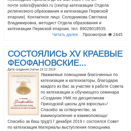
почте solors@yandex.ru (сектор катехизации Отдела
религиозного образования и катехизации Пермской
епархии). Контактное лицо: Солодникова Светлана
Владимировна, методист Отдела образования и
катехизации Пермской епархии, тел. 89028018535.
Читать далее...
Просмотров
2445
https://pravobraz.ru/napravleniya/oglashenie-i-katexizaciya/
Читать далее...
Просмотров
3296
СОСТОЯЛИСЬ XV КРАЕВЫЕ
ФЕОФАНОВСКИЕ...
Методическое пособие
Дата создания статьи
19.12.2019
Уважаемые помощники благочинных по
«Оглашение на...
катехизации и катехизаторы, благодарю
Дата создания статьи
23.09.2016
каждого из Вас за участие в работе Совета
Методическое
по катехизации и обучающего семинара
пособие "Оглашение
«Создание УМК по дисциплинам
на современном
Приходской школы для взрослых»!
этапе"
СпасиБо за сотворчество, за
взаимоусиление и взаимопомощь!
СпасиБо за Ваш труд!17 декабря 2019 г. состоялся Совет
по катехизации.Материалы выступления помощника