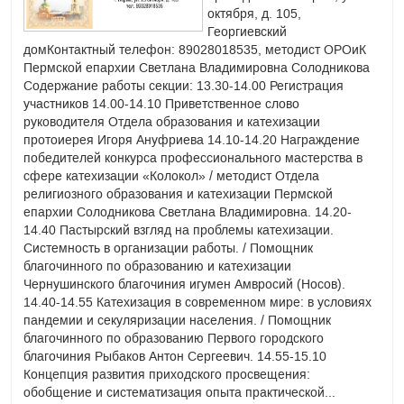
октября, д. 105,
православия для взрослых в храме св.вмч. Георгия...
Георгиевский
Читать далее...
Просмотров
2331
домКонтактный телефон: 89028018535, методист ОРОиК
Пермской епархии Светлана Владимировна Солодникова
Содержание работы секции: 13.30-14.00 Регистрация
Три листовки для
участников 14.00-14.10 Приветственное слово
просветительской...
руководителя Отдела образования и катехизации
протоиерея Игоря Ануфриева 14.10-14.20 Награждение
Дата создания статьи
31.08.2017
победителей конкурса профессионального мастерства в
Уважаемые катехизаторы! Специалистами
сфере катехизации «Колокол» / методист Отдела
Отдела образования Пермской епархии
религиозного образования и катехизации Пермской
были подготовлены просветительские
епархии Солодникова Светлана Владимировна. 14.20-
материалы для выставки "Православная
14.40 Пастырский взгляд на проблемы катехизации.
Русь". Высылаем макет. Возможно, данные
Системность в организации работы. / Помощник
материалы будут полезны и для Вашей
благочинного по образованию и катехизации
работы на приходах. Макет листовок
Чернушинского благочиния игумен Амвросий (Носов).
Читать далее...
Просмотров
2786
14.40-14.55 Катехизация в современном мире: в условиях
пандемии и секуляризации населения. / Помощник
благочинного по образованию Первого городского
Методические указания
благочиния Рыбаков Антон Сергеевич. 14.55-15.10
Концепция развития приходского просвещения:
«Организация...
обобщение и систематизация опыта практической...
Дата создания статьи
20.10.2016