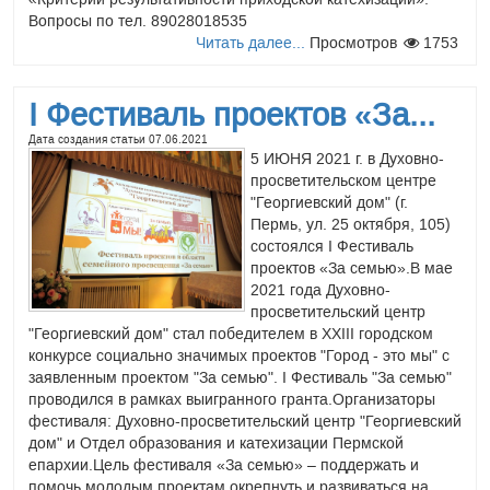
СЕМИНАР ДЛЯ
Вопросы по тел. 89028018535
ПРИХОДСКИХ
Читать далее...
Просмотров
1753
ПСИХОЛОГОВ И
КАТЕХИЗАТОРОВ 28
I Фестиваль проектов «За...
февраля с 11.00 до 16.00
приглашаем приходских
Дата создания статьи
07.06.2021
психологов и
5 ИЮНЯ 2021 г. в Духовно-
катехизаторов на семинар. Тема встречи "Формы и методы
просветительском центре
работы психолога с семьей на приходе". Место встречи
"Георгиевский дом" (г.
- Георгиевксий дом (г. Пермь, ул. 25 октября, д. 105).
Пермь, ул. 25 октября, 105)
Вопросы и запись по тел. 89028018535.
состоялся I Фестиваль
Читать далее...
Просмотров
1392
проектов «За семью».В мае
2021 года Духовно-
просветительский центр
7 декабря состоялась
"Георгиевский дом" стал победителем в XXIII городском
конкурсе социально значимых проектов "Город - это мы" с
работа секции...
заявленным проектом "За семью". I Фестиваль "За семью"
Дата создания статьи
22.11.2018
проводился в рамках выигранного гранта.Организаторы
В рамках XIV Краевых
фестиваля: Духовно-просветительский центр "Георгиевский
Феофановских
дом" и Отдел образования и катехизации Пермской
образовательных чтений 7
епархии.Цель фестиваля «За семью» – поддержать и
декабря 2018 года в
помочь молодым проектам окрепнуть и развиваться на