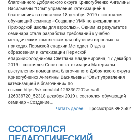
благочинного Добрянского округа Кривогубченко Ангелины
Читать далее...
Просмотров
2639
Васильевны "Опыт управления катехизацией в
благочинии» во вложении.18 декабря 2019 г. состоялся
обучающий семинар «Создание УМК по дисциплинам
Приходской школы для взрослых». Одним из результатов
семинара стала разработка требований к учебно-
методическим комплексам для обучения взрослых на
приходах Пермской епархии.Методист Отдела
образования и катехизации Пермской
епархииСолодникова Светлана Владимировна, 17 декабря
2019 г. состоялся Совет по катехизации.Материалы
выступления помощника благочинного Добрянского округа
Кривогубченко Ангелины Васильевны "Опыт управления
катехизацией в благочинии» по
ссылке https://vk.com/club126336720?w=wall-
126336720_52318 декабря 2019 г. состоялся обучающий
семинар «Создание...
Читать далее...
Просмотров
2582
СОСТОЯЛСЯ
ПЕДАГОГИЧЕСКИЙ...