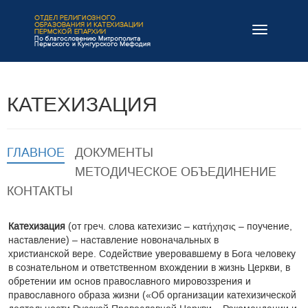
Навигация
КАТЕХИЗАЦИЯ
ГЛАВНОЕ
ДОКУМЕНТЫ
МЕТОДИЧЕСКОЕ ОБЪЕДИНЕНИЕ
КОНТАКТЫ
Катехизация
Федеральные документы
Методист
– Солодникова Светлана Владимировна (тел.
(от греч. слова катехизис – κατήχησις – поучение,
–
наставление) – наставление новоначальных в
https://pravobraz.ru/napravleniya/oglashenie-i-katexizaciya/#tab-
89028018535)
Совещание по...
христианской вере. Содействие уверовавшему в Бога человеку
1403699805389-4-5
Адрес:
614036 Пермь, шоссе Космонавтов, 185, оф. 203
Дата создания статьи
14.03.2023
в сознательном и ответственном вхождении в жизнь Церкви, в
13 марта в Пермской
О религиозно-образовательном и катехизическом служении в
обретении им основ православного мировоззрения и
Электронная почта:
solors@yandex.ru
епархии состоялась встреча
Русской Православной Церкви
ссылка
православного образа жизни («Об организации катехизической
благочинных, помощников
Группа ВК:
https://vk.com/club126336720