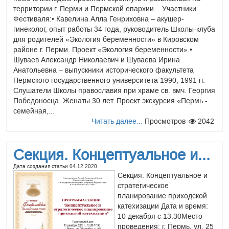
Пермской Духовной
территории г. Перми и Пермской епархии. Участники
семинарии состоялась
Фестиваля:• Кавелина Алла Генриховна – акушер-
работа секции по
гинеколог, опыт работы 34 года, руководитель Школы-клуба
катехизации
для родителей «Экология беременности» в Кировском
«Систематизация катехизаторской деятельности на
районе г. Перми. Проект «Экология беременности».•
приходах Пермской епархии» На секции были
Шуваев Александр Николаевич и Шуваева Ирина
представлены следующие доклады: 1. Опыт катехизации
Анатольевна – выпускники исторического факультета
на приходе: взгляд настоятеля. Протоиерей Игорь
Пермского государственного университета 1990, 1991 гг.
Ануфриев, руководитель Отдела религиозного
Слушатели Школы православия при храме св. вмч. Георгия
образования и катехизации Пермской епархии, настоятель
Победоносца. Женаты 30 лет. Проект экскурсия «Пермь -
храма св.вмч. Георгия Победоносца г. Перми. 2. О конкурсе
семейная,...
для специалистов в области катехизации «Колокол».
Читать далее...
Просмотров
2042
Солодникова Светлана Владимировна, методист Отдела
религиозного образования и катехизации Пермской
епархии. 3. Курсы воскресной школы для взрослых:
Секция. Концептуальное и...
Христианская антропология, Комплект для освоения
церковнославянской грамоты. Храмушин Александр
Дата создания статьи
04.12.2020
Секция. Концептуальное и
Сергеевич, преподаватель воскресной школы для взрослых
стратегическое
храма св. князя Владимира г. Перми. 4. Построение
планирование приходской
системы работы в Школе православия для взрослых по
катехизации Дата и время:
дисциплине «Наш православный Пермский край» на
10 декабря с 13.30Место
приходе храма св. вмч. Георгия Победоносца г. Перми.
проведения: г. Пермь, ул. 25
Норина Надежда Ивановна, преподаватель Школы